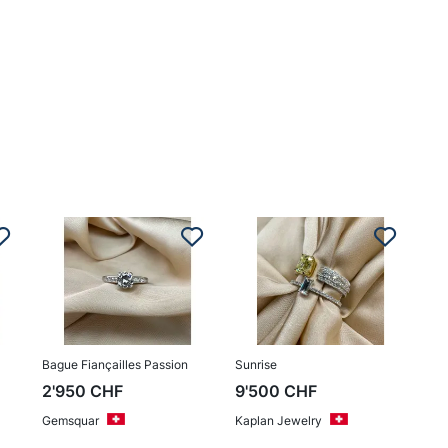
Bague Fiançailles Passion
Sunrise
2'950
CHF
9'500
CHF
Gemsquar
Kaplan Jewelry