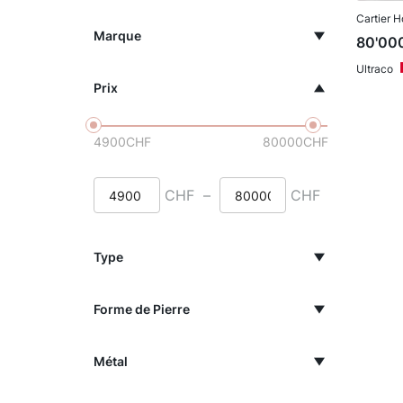
Cartier H
Marque
80'00
Ultraco
Prix
4900
CHF
80000
CHF
CHF
–
CHF
Type
Forme de Pierre
Métal