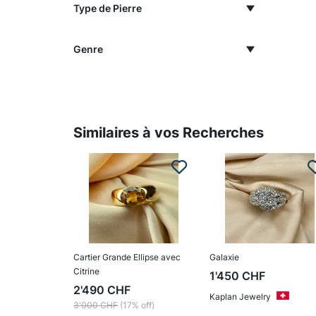
Type de Pierre
Genre
Similaires à vos Recherches
Cartier Grande Ellipse avec
Galaxie
Citrine
1'450
CHF
2'490
CHF
Kaplan Jewelry
3'000
CHF
(17% off)