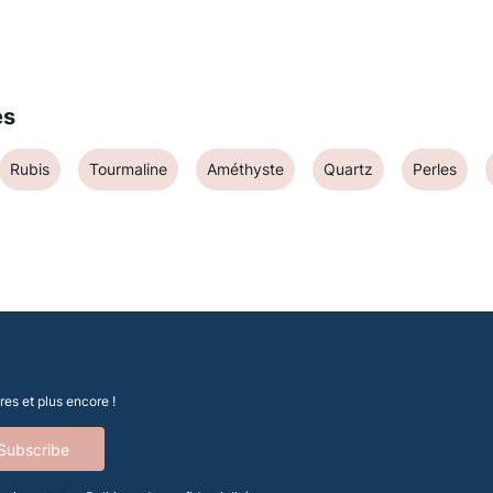
es
Rubis
Tourmaline
Améthyste
Quartz
Perles
es et plus encore !
Subscribe