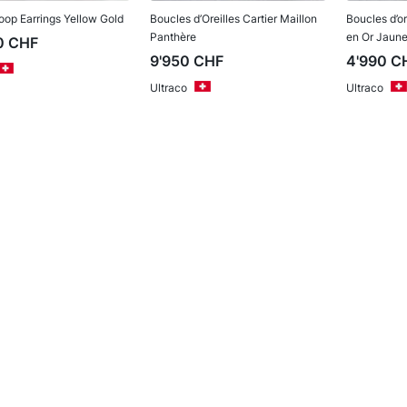
oop Earrings Yellow Gold
Boucles d’Oreilles Cartier Maillon
Boucles d’or
Panthère
en Or Jaune
0
CHF
9'950
CHF
4'990
C
Ultraco
Ultraco