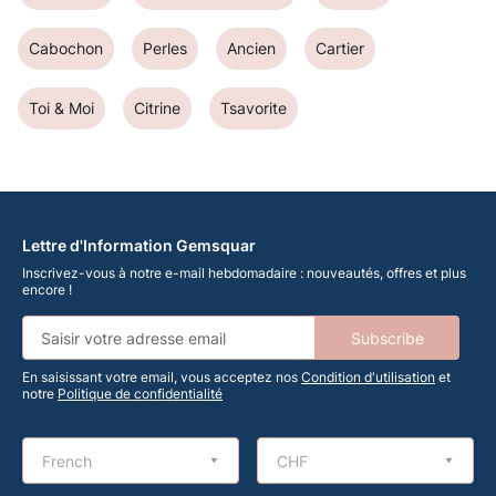
Cabochon
Perles
Ancien
Cartier
Toi & Moi
Citrine
Tsavorite
Lettre d'Information Gemsquar
Inscrivez-vous à notre e-mail hebdomadaire : nouveautés, offres et plus
encore !
Subscribe
En saisissant votre email, vous acceptez nos
Condition d'utilisation
et
notre
Politique de confidentialité
French
CHF