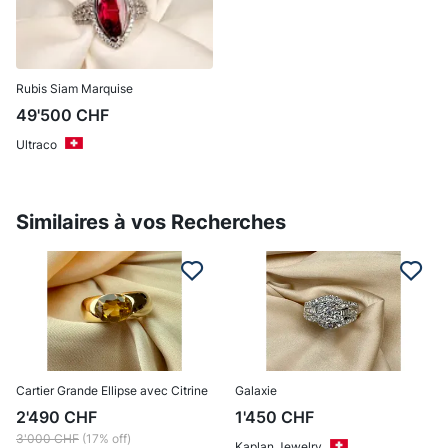
Rubis Siam Marquise
49'500
CHF
Ultraco
Similaires à vos Recherches
Cartier Grande Ellipse avec Citrine
Galaxie
2'490
CHF
1'450
CHF
3'000
CHF
(17% off)
Kaplan Jewelry