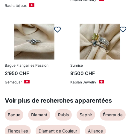
Rachatbijoux
Bague Fiançailles Passion
Sunrise
2'950
CHF
9'500
CHF
Gemsquar
Kaplan Jewelry
Voir plus de recherches apparentées
Bague
Diamant
Rubis
Saphir
Émeraude
Fiançailles
Diamant de Couleur
Alliance