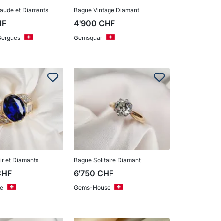
aude et Diamants
Bague Vintage Diamant
HF
4'900
CHF
 Bergues
Gemsquar
r et Diamants
Bague Solitaire Diamant
CHF
6'750
CHF
e
Gems-House