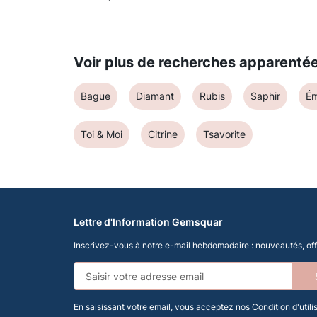
Voir plus de recherches apparenté
Bague
Diamant
Rubis
Saphir
É
Toi & Moi
Citrine
Tsavorite
Lettre d'Information Gemsquar
Inscrivez-vous à notre e-mail hebdomadaire : nouveautés, offr
En saisissant votre email, vous acceptez nos
Condition d'utili