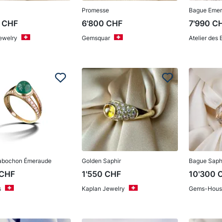
Promesse
Bague Emer
CHF
6'800
CHF
7'990
C
ewelry
Gemsquar
Atelier des
abochon Émeraude
Golden Saphir
Bague Saphi
CHF
1'550
CHF
10'300
s
Kaplan Jewelry
Gems-Hous