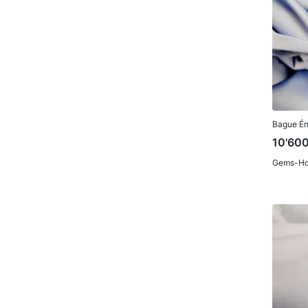
Bague Ém
10'60
Gems-Ho