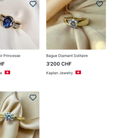
r Princesse
Bague Diamant Solitaire
HF
3'200
CHF
e
Kaplan Jewelry