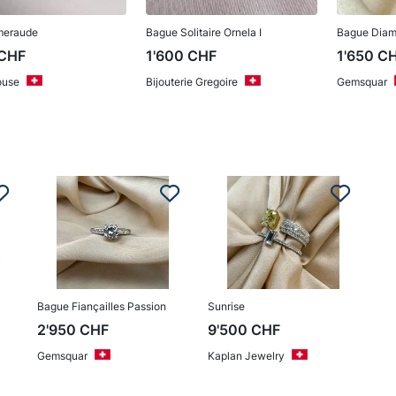
meraude
Bague Solitaire Ornela I
Bague Diama
CHF
1'600
CHF
1'650
C
use
Bijouterie Gregoire
Gemsquar
Bague Fiançailles Passion
Sunrise
2'950
CHF
9'500
CHF
Gemsquar
Kaplan Jewelry