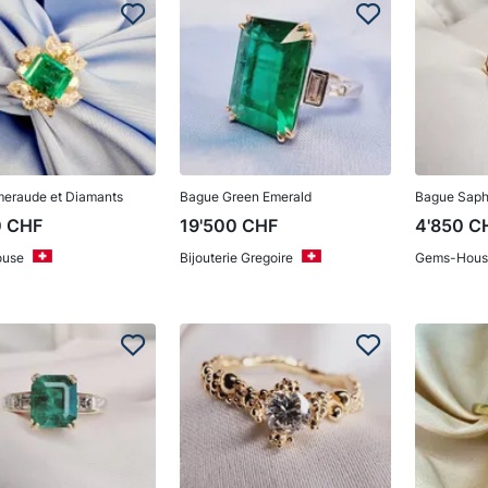
eraude et Diamants
Bague Green Emerald
Bague Saphi
0
CHF
19'500
CHF
4'850
C
use
Bijouterie Gregoire
Gems-Hous