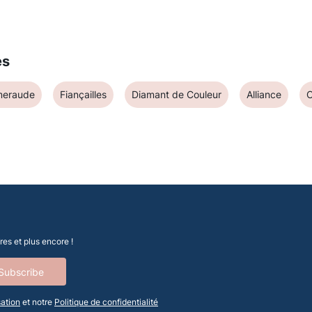
es
meraude
Fiançailles
Diamant de Couleur
Alliance
es et plus encore !
Subscribe
sation
et notre
Politique de confidentialité