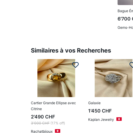
Bague É
6'700
Gems-Ho
Similaires à vos Recherches
Cartier Grande Ellipse avec
Galaxie
Citrine
1'450
CHF
2'490
CHF
Kaplan Jewelry
3'000
CHF
(17% off)
Rachatbijoux