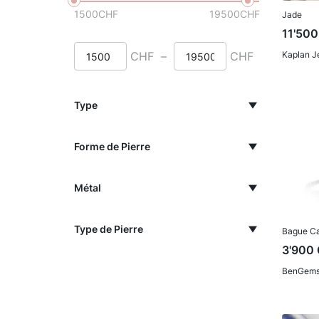
1500
CHF
19500
CHF
Jade
11'500
CHF
–
CHF
Kaplan J
Type
Forme de Pierre
Métal
Type de Pierre
Bague C
3'900
BenGem