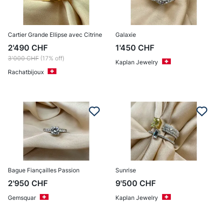
Cartier Grande Ellipse avec Citrine
Galaxie
2'490
CHF
1'450
CHF
3'000
CHF
(17% off)
Kaplan Jewelry
Rachatbijoux
Bague Fiançailles Passion
Sunrise
2'950
CHF
9'500
CHF
Gemsquar
Kaplan Jewelry