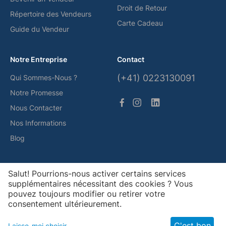
Droit de Retour
Répertoire des Vendeurs
Carte Cadeau
Guide du Vendeur
Notre Entreprise
Contact
(+41) 0223130091
Qui Sommes-Nous ?
Notre Promesse
Nous Contacter
Nos Informations
Blog
Nos Solutions de Paiement
Salut! Pourrions-nous activer certains services
supplémentaires nécessitant des cookies ? Vous
pouvez toujours modifier ou retirer votre
consentement ultérieurement.
© Gemsquar, 2026
C'est bon
Laisse-moi choisir