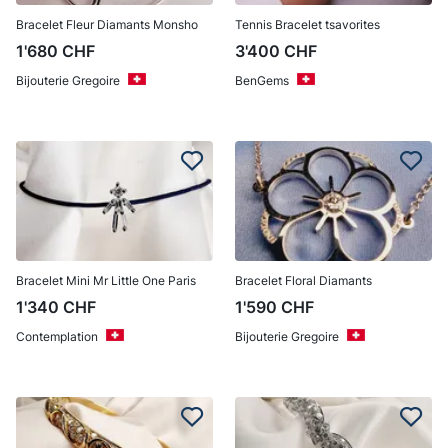
Bracelet Fleur Diamants Monsho
Tennis Bracelet tsavorites
1'680
CHF
3'400
CHF
Bijouterie Gregoire
BenGems
Bracelet Mini Mr Little One Paris
Bracelet Floral Diamants
1'340
CHF
1'590
CHF
Contemplation
Bijouterie Gregoire