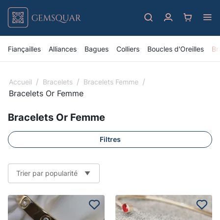
Fiançailles
Alliances
Bagues
Colliers
Boucles d'Oreilles
Br
/
/
/
Accueil
Bracelets
Bracelets Femme
Bracelets Or Femme
Bracelets Or Femme
Filtres
Trier par popularité