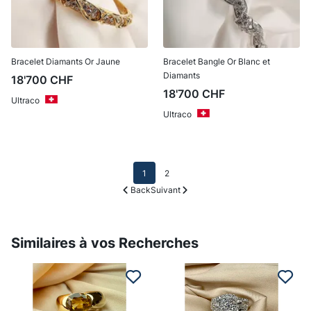
Bracelet Diamants Or Jaune
Bracelet Bangle Or Blanc et
Diamants
18'700
CHF
18'700
CHF
Ultraco
Ultraco
1
2
Back
Suivant
Similaires à vos Recherches