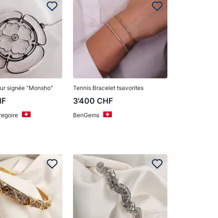
eur signée "Monsho"
Tennis Bracelet tsavorites
HF
3'400
CHF
regoire
BenGems