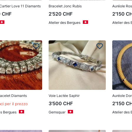
Cartier Love 11 Diamants
Bracelet Jonc Rubis
Auréole Ro
0
CHF
2'520
CHF
2'150
C
Atelier des Bergues
Atelier des
racelet Diamants
Voie Lactée Saphir
Auréole Do
3'500
CHF
2'150
C
ci per il prezzo
es Bergues
Gemsquar
Atelier des