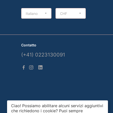
Italiano
CHF
Contatto
(+41) 0223130091
Ciao! Possiamo abilitare alcuni servizi aggiuntivi
che richiedono i cookie? Puoi sempre