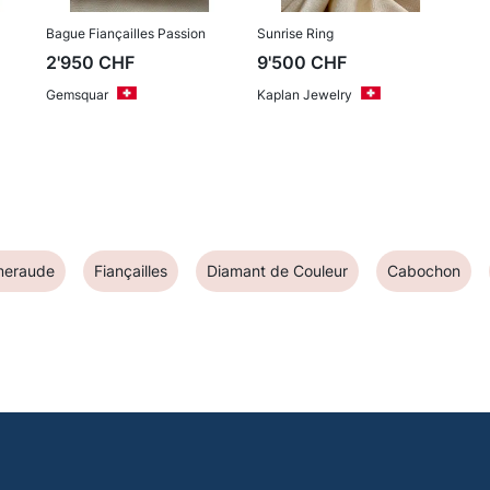
Bague Fiançailles Passion
Sunrise Ring
2'950
CHF
9'500
CHF
Gemsquar
Kaplan Jewelry
meraude
Fiançailles
Diamant de Couleur
Cabochon