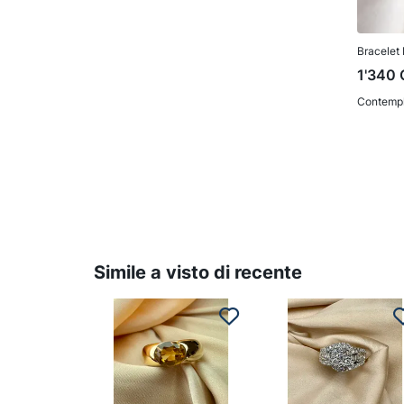
Bracelet 
1'340
Contempl
Simile a visto di recente