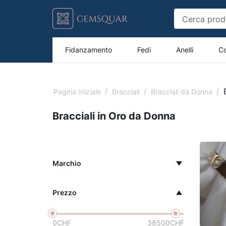
Fidanzamento
Fedi
Anelli
Co
/
/
/
Pagina Iniziale
Bracciali
Bracciali da Donna
Bracciali in Oro da Donna
Marchio
Prezzo
0
CHF
38500
CHF