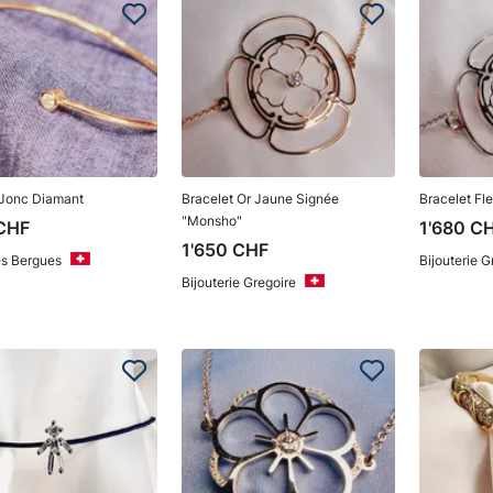
 Jonc Diamant
Bracelet Or Jaune Signée
Bracelet Fl
"Monsho"
CHF
1'680
C
1'650
CHF
es Bergues
Bijouterie G
Bijouterie Gregoire