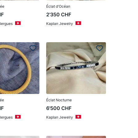
sée
Éclat d'Océan
HF
2'350
CHF
 Bergues
Kaplan Jewelry
rée
Éclat Nocturne
HF
6'500
CHF
 Bergues
Kaplan Jewelry