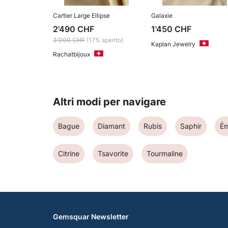
Cartier Large Ellipse
Galaxie
2'490
CHF
1'450
CHF
3'000
CHF
(17% spento)
Kaplan Jewelry
Rachatbijoux
Altri modi per navigare
Bague
Diamant
Rubis
Saphir
É
Citrine
Tsavorite
Tourmaline
Gemsquar Newsletter