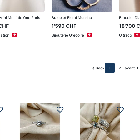
Mini Mr Little One Paris
Bracelet Floral Monsho
Bracelet Di
CHF
1'590
CHF
18'700
ation
Bijouterie Gregoire
Ultraco
Back
1
2
avanti