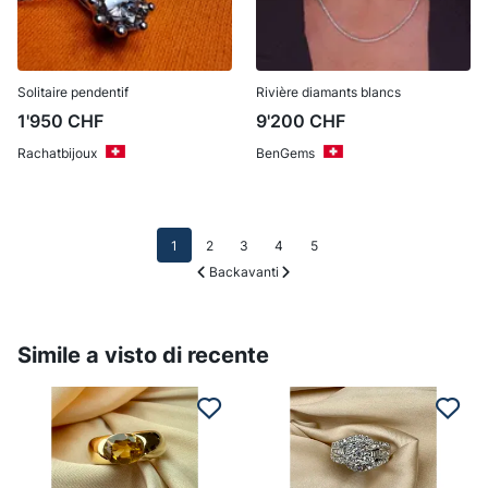
Solitaire pendentif
Rivière diamants blancs
1'950
CHF
9'200
CHF
Rachatbijoux
BenGems
1
2
3
4
5
Back
avanti
Simile a visto di recente