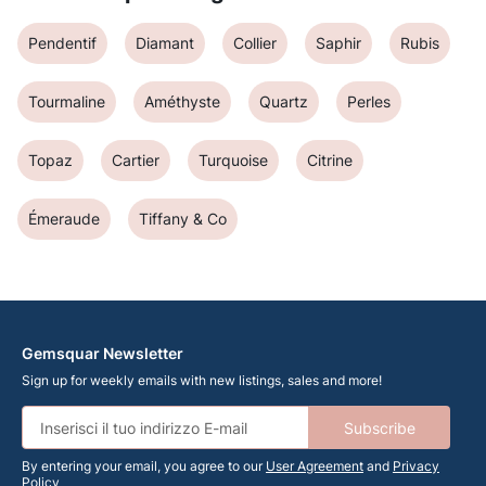
Pendentif
Diamant
Collier
Saphir
Rubis
Tourmaline
Améthyste
Quartz
Perles
Topaz
Cartier
Turquoise
Citrine
Émeraude
Tiffany & Co
Gemsquar Newsletter
Sign up for weekly emails with new listings, sales and more!
Subscribe
By entering your email, you agree to our
User Agreement
and
Privacy
Policy