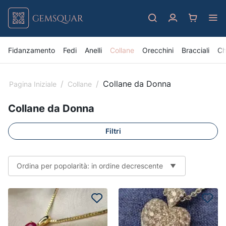
Fidanzamento
Fedi
Anelli
Collane
Orecchini
Bracciali
Ch
/
/
Collane da Donna
Pagina Iniziale
Collane
Collane da Donna
Filtri
Ordina per popolarità: in ordine decrescente