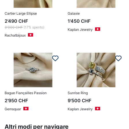
Cartier Large Ellipse
Galaxie
2'490
CHF
1'450
CHF
3'000
CHF
(17% spento)
Kaplan Jewelry
Rachatbijoux
Bague Fiançailles Passion
Sunrise Ring
2'950
CHF
9'500
CHF
Gemsquar
Kaplan Jewelry
Altri modi per navigare