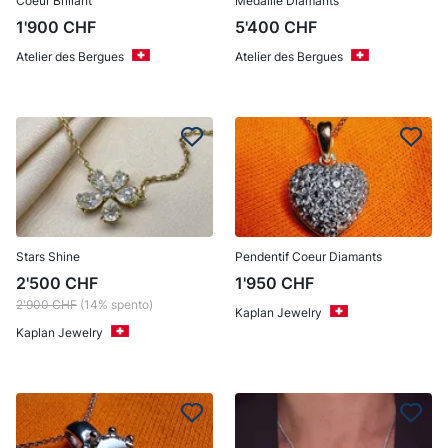
Coeur Brillant
Médaille Diamants
1'900
CHF
5'400
CHF
Atelier des Bergues
Atelier des Bergues
Stars Shine
Pendentif Coeur Diamants
2'500
CHF
1'950
CHF
2'900
CHF
(14% spento)
Kaplan Jewelry
Kaplan Jewelry