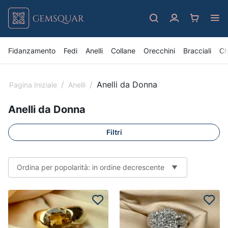
Fidanzamento
Fedi
Anelli
Collane
Orecchini
Bracciali
Ch
/
/
Anelli da Donna
Pagina Iniziale
Anelli
Anelli da Donna
Filtri
Ordina per popolarità: in ordine decrescente