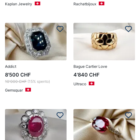
Kaplan Jewelry
Rachatbijoux
Addict
Bague Cartier Love
8'500
CHF
4'840
CHF
10'000
CHF
(15% spento)
Ultraco
Gemsquar