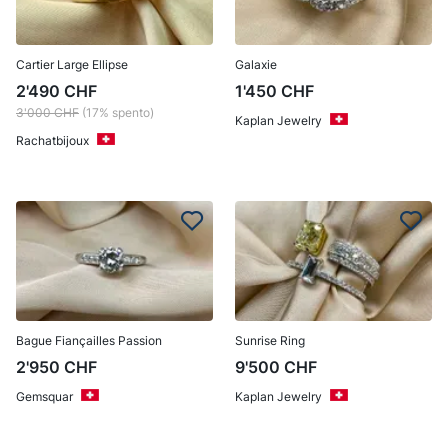
Cartier Large Ellipse
Galaxie
2'490
CHF
1'450
CHF
3'000
CHF
(17% spento)
Kaplan Jewelry
Rachatbijoux
Bague Fiançailles Passion
Sunrise Ring
2'950
CHF
9'500
CHF
Gemsquar
Kaplan Jewelry