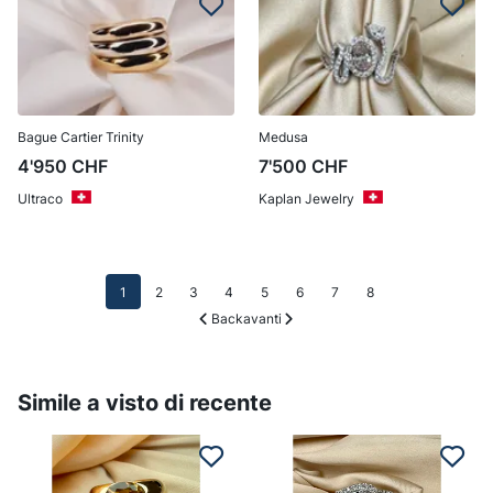
Bague Cartier Trinity
Medusa
4'950
CHF
7'500
CHF
Ultraco
Kaplan Jewelry
1
2
3
4
5
6
7
8
Back
avanti
Simile a visto di recente