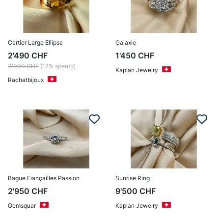
Cartier Large Ellipse
Galaxie
2'490
CHF
1'450
CHF
3'000
CHF
(17% spento)
Kaplan Jewelry
Rachatbijoux
Bague Fiançailles Passion
Sunrise Ring
2'950
CHF
9'500
CHF
Gemsquar
Kaplan Jewelry