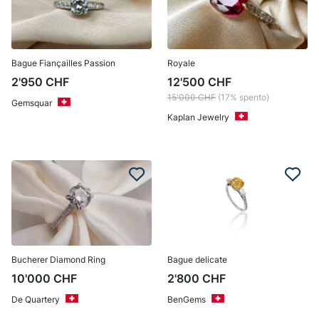
Bague Fiançailles Passion
Royale
2'950
CHF
12'500
CHF
15'000
CHF
(17% spento)
Gemsquar
Kaplan Jewelry
Bucherer Diamond Ring
Bague delicate
10'000
CHF
2'800
CHF
De Quartery
BenGems