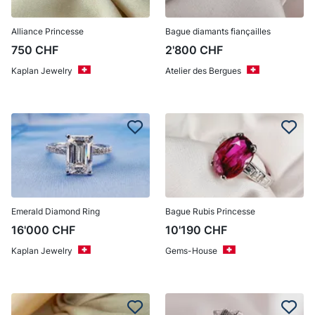
Alliance Princesse
Bague diamants fiançailles
750
CHF
2'800
CHF
Kaplan Jewelry
Atelier des Bergues
Emerald Diamond Ring
Bague Rubis Princesse
16'000
CHF
10'190
CHF
Kaplan Jewelry
Gems-House