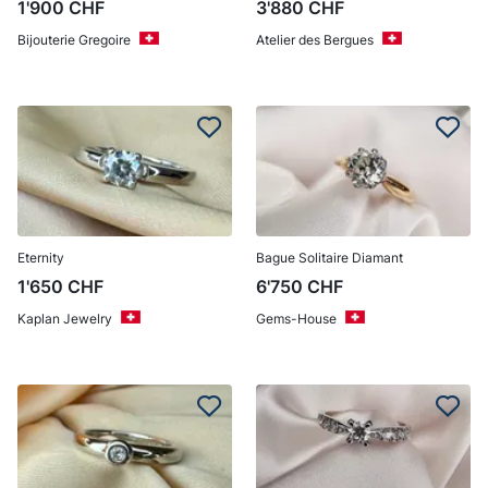
1'900
CHF
3'880
CHF
Bijouterie Gregoire
Atelier des Bergues
Eternity
Bague Solitaire Diamant
1'650
CHF
6'750
CHF
Kaplan Jewelry
Gems-House