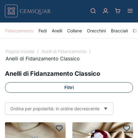
Fidanzamento
Fedi
Anelli
Collane
Orecchini
Bracciali
Ch
/
/
Pagina Iniziale
Anelli di Fidanzamento
Anelli di Fidanzamento Classico
Anelli di Fidanzamento Classico
Filtri
Ordina per popolarità: in ordine decrescente