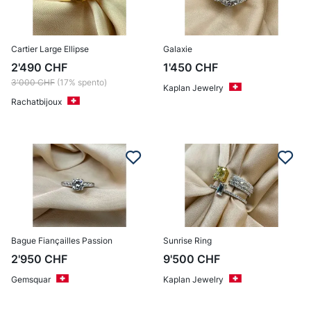
Cartier Large Ellipse
Galaxie
2'490
CHF
1'450
CHF
3'000
CHF
(17% spento)
Kaplan Jewelry
Rachatbijoux
Bague Fiançailles Passion
Sunrise Ring
2'950
CHF
9'500
CHF
Gemsquar
Kaplan Jewelry