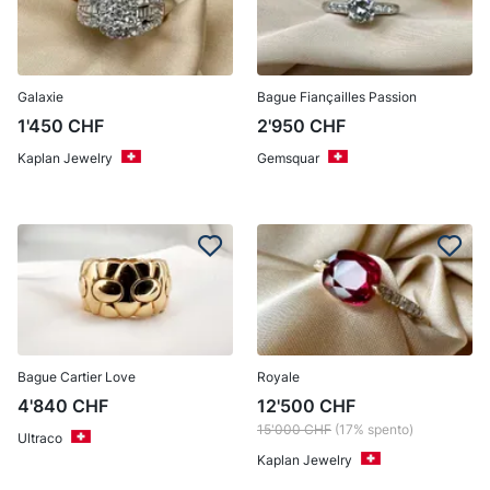
Galaxie
Bague Fiançailles Passion
1'450
CHF
2'950
CHF
Kaplan Jewelry
Gemsquar
Bague Cartier Love
Royale
4'840
CHF
12'500
CHF
15'000
CHF
(17% spento)
Ultraco
Kaplan Jewelry