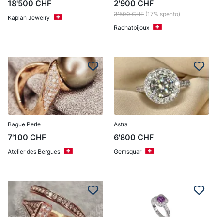
18'500
CHF
2'900
CHF
3'500
CHF
(17% spento)
Kaplan Jewelry
Rachatbijoux
Bague Perle
Astra
7'100
CHF
6'800
CHF
Atelier des Bergues
Gemsquar