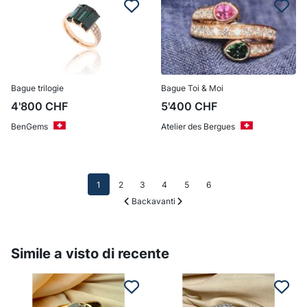
Bague trilogie
Bague Toi & Moi
4'800
CHF
5'400
CHF
BenGems
Atelier des Bergues
1
2
3
4
5
6
Back
avanti
Simile a visto di recente