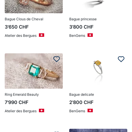
Bague Clous de Cheval
Bague princesse
3'650
CHF
3'800
CHF
Atelier des Bergues
BenGems
Ring Emerald Beauty
Bague delicate
7'990
CHF
2'800
CHF
Atelier des Bergues
BenGems