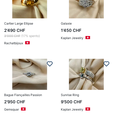
Cartier Large Ellipse
Galaxie
2'490
CHF
1'450
CHF
3'000
CHF
(17% spento)
Kaplan Jewelry
Rachatbijoux
Bague Fiançailles Passion
Sunrise Ring
2'950
CHF
9'500
CHF
Gemsquar
Kaplan Jewelry