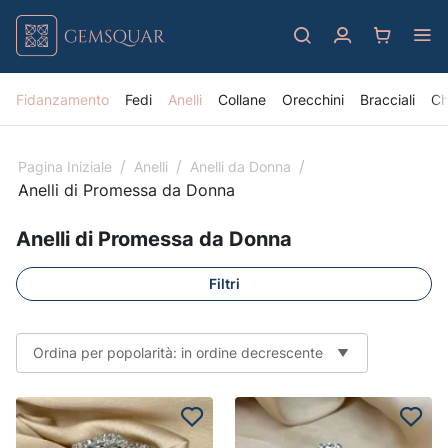
Fidanzamento
Fedi
Anelli
Collane
Orecchini
Bracciali
Ch
/
/
/
Pagina Iniziale
Anelli
Anelli da Donna
Anelli di Promessa da Donna
Anelli di Promessa da Donna
Filtri
Ordina per popolarità: in ordine decrescente