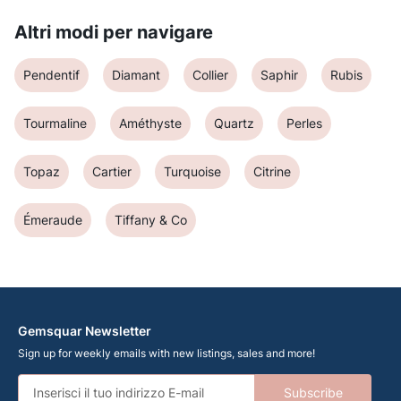
Altri modi per navigare
Pendentif
Diamant
Collier
Saphir
Rubis
Tourmaline
Améthyste
Quartz
Perles
Topaz
Cartier
Turquoise
Citrine
Émeraude
Tiffany & Co
Gemsquar Newsletter
Sign up for weekly emails with new listings, sales and more!
Subscribe