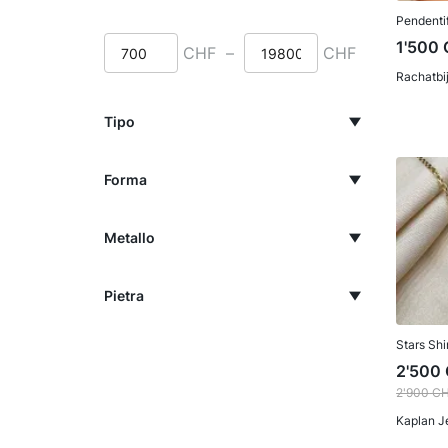
Pendentif
1'500
CHF
–
CHF
Rachatbi
Tipo
Forma
Metallo
Pietra
Stars Sh
2'500
2'900
C
Kaplan J