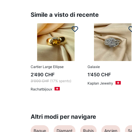
Simile a visto di recente
Cartier Large Ellipse
Galaxie
2'490
CHF
1'450
CHF
3'000
CHF
(17% spento)
Kaplan Jewelry
Rachatbijoux
Altri modi per navigare
Bague
Diamant
Rubis
Ancien
Sa