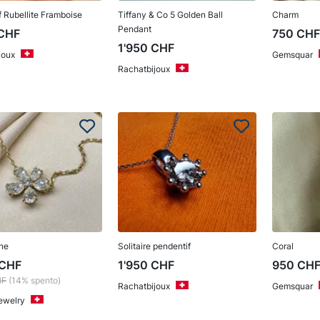
 Rubellite Framboise
Tiffany & Co 5 Golden Ball
Charm
Pendant
CHF
750
CH
1'950
CHF
joux
Gemsquar
Rachatbijoux
ine
Solitaire pendentif
Coral
CHF
1'950
CHF
950
CH
HF
(14% spento)
Rachatbijoux
Gemsquar
ewelry