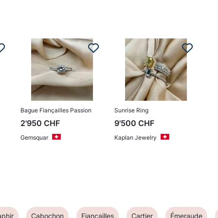
Bague Fiançailles Passion
Sunrise Ring
2'950
CHF
9'500
CHF
Gemsquar
Kaplan Jewelry
phir
Cabochon
Fiançailles
Cartier
Émeraude