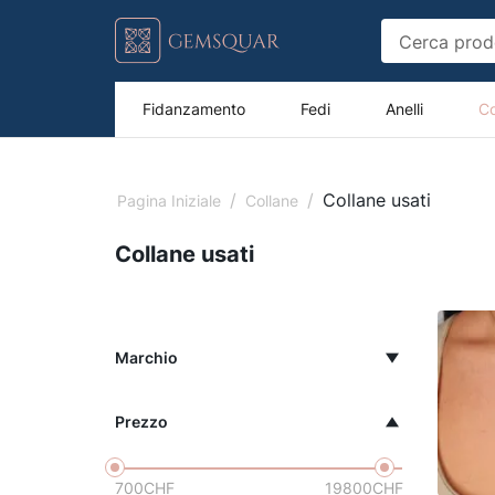
Fidanzamento
Fedi
Anelli
Co
/
/
Collane usati
Pagina Iniziale
Collane
Collane usati
Marchio
Prezzo
700
CHF
19800
CHF