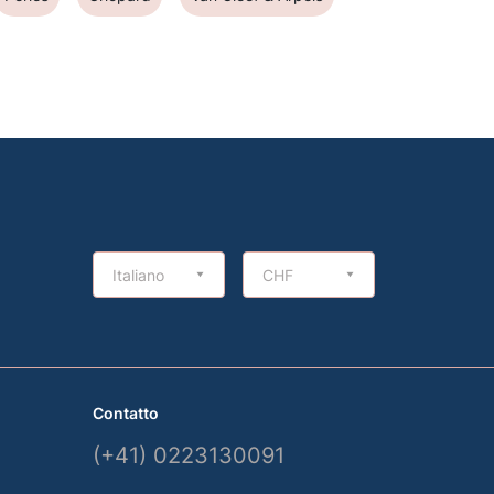
Italiano
CHF
Contatto
(+41) 0223130091