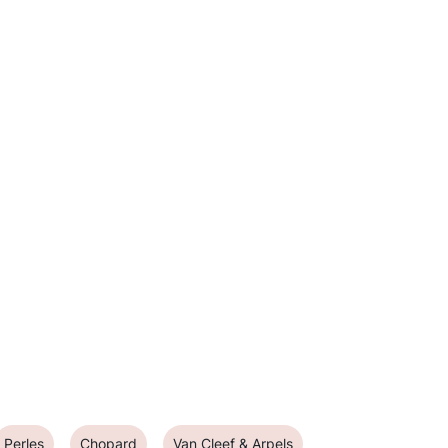
Perles
Chopard
Van Cleef & Arpels