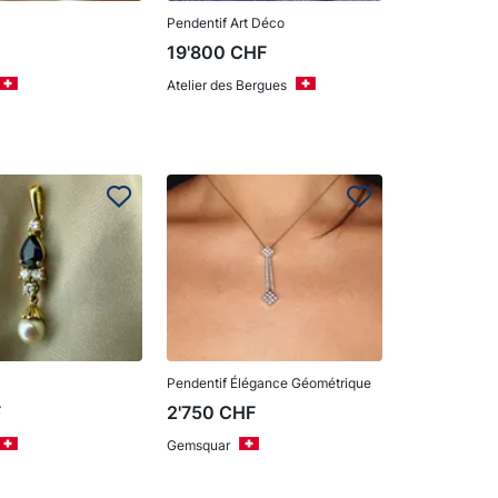
Pendentif Art Déco
F
19'800
CHF
Atelier des Bergues
Pendentif Élégance Géométrique
F
2'750
CHF
Gemsquar