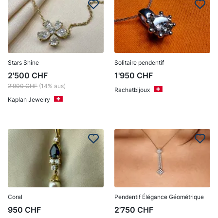
Stars Shine
Solitaire pendentif
2'500
CHF
1'950
CHF
2'900
CHF
(14% aus)
Rachatbijoux
Kaplan Jewelry
Coral
Pendentif Élégance Géométrique
950
CHF
2'750
CHF