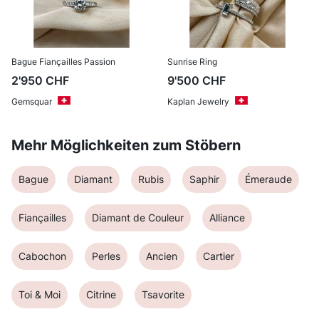
Bague Fiançailles Passion
Sunrise Ring
2'950
CHF
9'500
CHF
Gemsquar
Kaplan Jewelry
Mehr Möglichkeiten zum Stöbern
Bague
Diamant
Rubis
Saphir
Émeraude
Fiançailles
Diamant de Couleur
Alliance
Cabochon
Perles
Ancien
Cartier
Toi & Moi
Citrine
Tsavorite