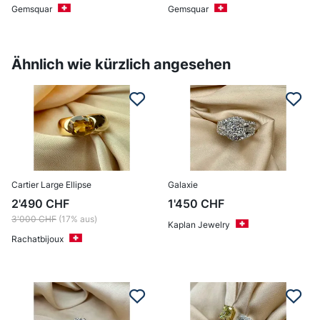
Gemsquar
Gemsquar
Ähnlich wie kürzlich angesehen
Cartier Large Ellipse
Galaxie
2'490
CHF
1'450
CHF
3'000
CHF
(17% aus)
Kaplan Jewelry
Rachatbijoux