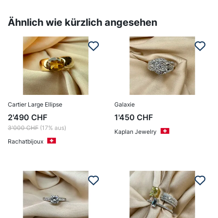
Ähnlich wie kürzlich angesehen
Cartier Large Ellipse
Galaxie
2'490
CHF
1'450
CHF
3'000
CHF
(17% aus)
Kaplan Jewelry
Rachatbijoux