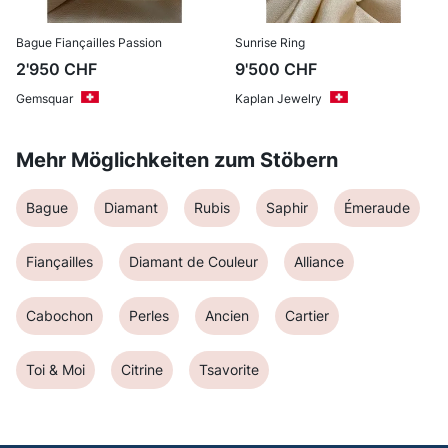
Bague Fiançailles Passion
Sunrise Ring
2'950
CHF
9'500
CHF
Gemsquar
Kaplan Jewelry
Mehr Möglichkeiten zum Stöbern
Bague
Diamant
Rubis
Saphir
Émeraude
Fiançailles
Diamant de Couleur
Alliance
Cabochon
Perles
Ancien
Cartier
Toi & Moi
Citrine
Tsavorite