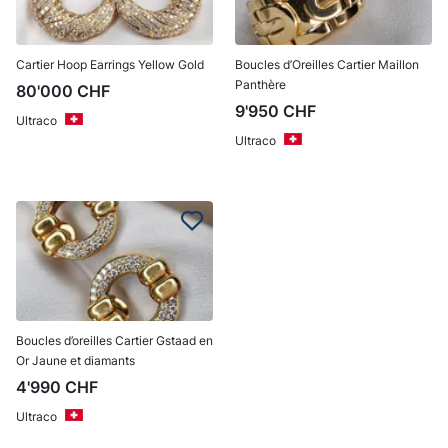
Cartier Hoop Earrings Yellow Gold
Boucles d’Oreilles Cartier Maillon
Panthère
80'000
CHF
9'950
CHF
Ultraco
Ultraco
Boucles d’oreilles Cartier Gstaad en
Or Jaune et diamants
4'990
CHF
Ultraco