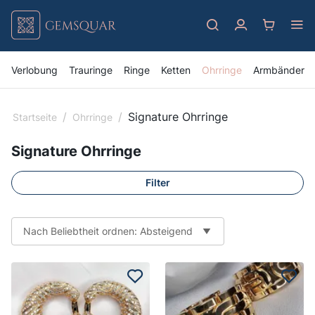
Verlobung
Trauringe
Ringe
Ketten
Ohrringe
Armbänder
/
/
Signature Ohrringe
Startseite
Ohrringe
Signature Ohrringe
Filter
Nach Beliebtheit ordnen: Absteigend