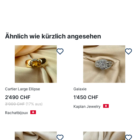
Ähnlich wie kürzlich angesehen
Cartier Large Ellipse
Galaxie
2'490
CHF
1'450
CHF
3'000
CHF
(17% aus)
Kaplan Jewelry
Rachatbijoux