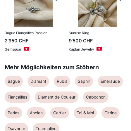
Bague Fiançailles Passion
Sunrise Ring
2'950
CHF
9'500
CHF
Gemsquar
Kaplan Jewelry
Mehr Möglichkeiten zum Stöbern
Bague
Diamant
Rubis
Saphir
Émeraude
Fiançailles
Diamant de Couleur
Cabochon
Perles
Ancien
Cartier
Toi & Moi
Citrine
Tsavorite
Tourmaline