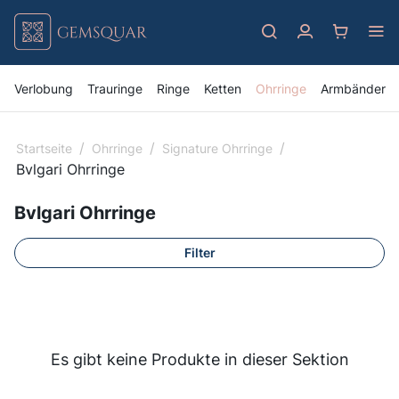
Verlobung
Trauringe
Ringe
Ketten
Ohrringe
Armbänder
/
/
/
Startseite
Ohrringe
Signature Ohrringe
Bvlgari Ohrringe
Bvlgari Ohrringe
Filter
Es gibt keine Produkte in dieser Sektion