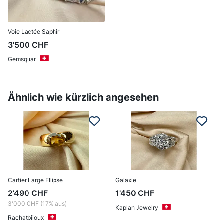
Voie Lactée Saphir
3'500
CHF
Gemsquar
Ähnlich wie kürzlich angesehen
Cartier Large Ellipse
Galaxie
2'490
CHF
1'450
CHF
3'000
CHF
(17% aus)
Kaplan Jewelry
Rachatbijoux