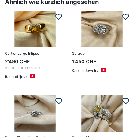
Ähnlich wie kürzlich angesehen
Cartier Large Ellipse
Galaxie
2'490
CHF
1'450
CHF
3'000
CHF
(17% aus)
Kaplan Jewelry
Rachatbijoux