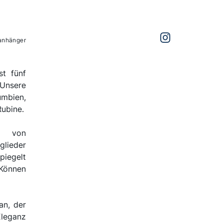
anhänger
st fünf
Unsere
mbien,
ubine.
ng von
glieder
piegelt
 Können
an, der
Eleganz