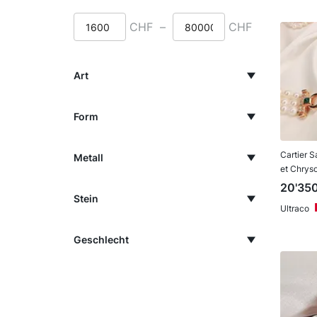
CHF
–
CHF
Art
Form
Cartier S
Metall
et Chrys
20'35
Stein
Ultraco
Geschlecht