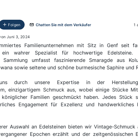
Folgen
Chatten Sie mit dem Verkäufer
1 
 von Juni 3, 2024
ommiertes Familienunternehmen mit Sitz in Genf seit fa
t ein wahrer Spezialist für hochwertige Edelsteine. 
e Sammlung umfasst faszinierende Smaragde aus Kolu
wana sowie seltene und schöne burmesische Saphire und R
uns durch unsere Expertise in der Herstellu
m, einzigartigem Schmuck aus, wobei einige Stücke Mit
r königlicher Familien geschmückt haben. Jedes Stück s
erliches Engagement für Exzellenz und handwerkliches
erer Auswahl an Edelsteinen bieten wir Vintage-Schmuck 
vergangener Epochen erzählt und der zeitgenössischen 