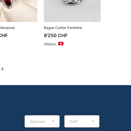
 Marquise
Bague Cartier Panthère
CHF
8'250
CHF
Ultraco
r
German
CHF