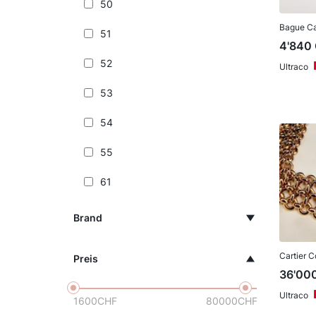
50
Bague Ca
51
4'840
52
Ultraco
53
54
55
61
Brand
Cartier C
Preis
36'00
Ultraco
1600
CHF
80000
CHF