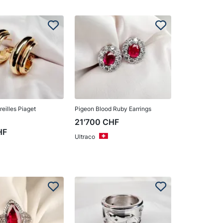
eilles Piaget
Pigeon Blood Ruby Earrings
21'700
CHF
HF
Ultraco