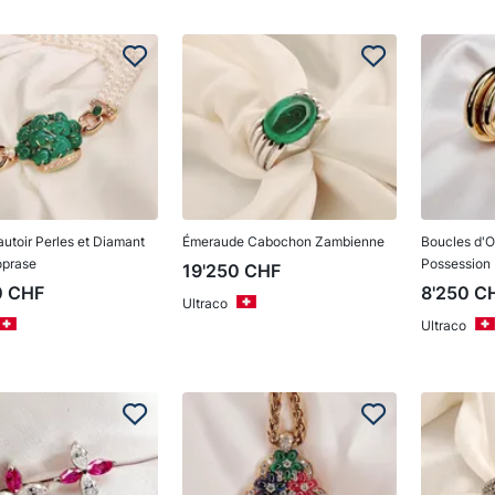
autoir Perles et Diamant
Émeraude Cabochon Zambienne
Boucles d'Or
oprase
Possession
19'250
CHF
0
CHF
8'250
C
Ultraco
Ultraco