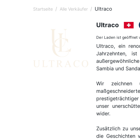
/
/
Ultraco
Startseite
Alle Verkäufer
Ultraco
Der Laden ist geöffnet
Ultraco, ein ren
Jahrzehnten, is
außergewöhnlich
Sambia und Sanda
Wir zeichnen 
maßgeschneiderte
prestigeträchtige
unser unerschütt
wider.
Zusätzlich zu uns
die Geschichten 