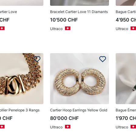
rtier Love
Bracelet Cartier Love 11 Diamants
Bague Cartie
CHF
10'500
CHF
4'950
C
Ultraco
Ultraco
ollier Penelope 3 Rangs
Cartier Hoop Earrings Yellow Gold
Bague Éme
0
CHF
80'000
CHF
1'970
C
Ultraco
Ultraco