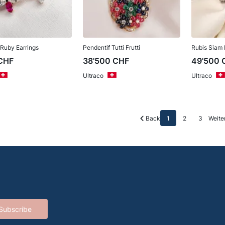
Ruby Earrings
Pendentif Tutti Frutti
Rubis Siam
CHF
38'500
CHF
49'500
Ultraco
Ultraco
Back
1
2
3
Weite
Subscribe