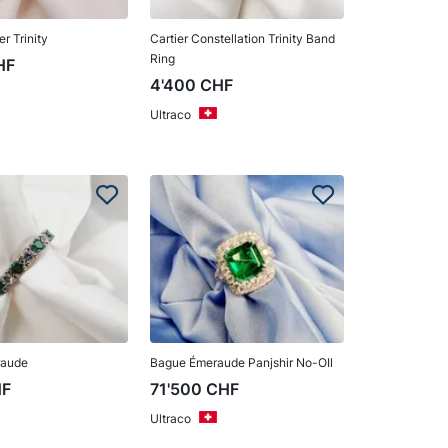
r Trinity
Cartier Constellation Trinity Band
Ring
HF
4'400
CHF
Ultraco
raude
Bague Émeraude Panjshir No-OIl
HF
71'500
CHF
Ultraco