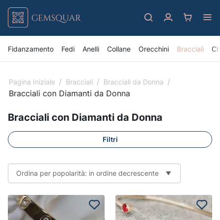
Fidanzamento
Fedi
Anelli
Collane
Orecchini
Bracciali
Ch
/
/
/
Pagina Iniziale
Bracciali
Bracciali da Donna
Bracciali con Diamanti da Donna
Bracciali con Diamanti da Donna
Filtri
Ordina per popolarità: in ordine decrescente