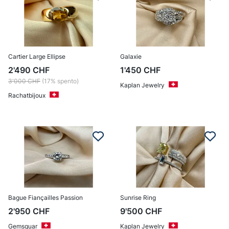
Cartier Large Ellipse
Galaxie
2'490
CHF
1'450
CHF
3'000
CHF
(17% spento)
Kaplan Jewelry
Rachatbijoux
Bague Fiançailles Passion
Sunrise Ring
2'950
CHF
9'500
CHF
Gemsquar
Kaplan Jewelry