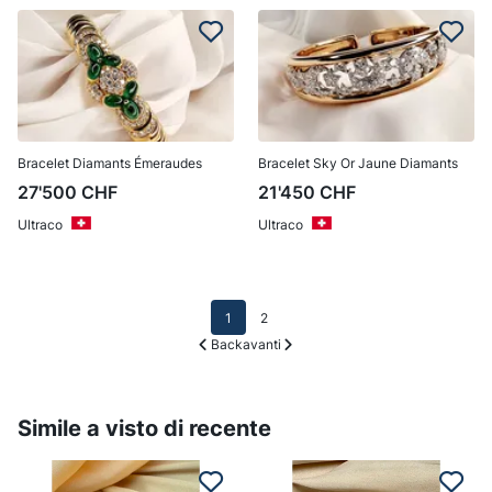
Bracelet Diamants Émeraudes
Bracelet Sky Or Jaune Diamants
27'500
CHF
21'450
CHF
Ultraco
Ultraco
1
2
Back
avanti
Simile a visto di recente