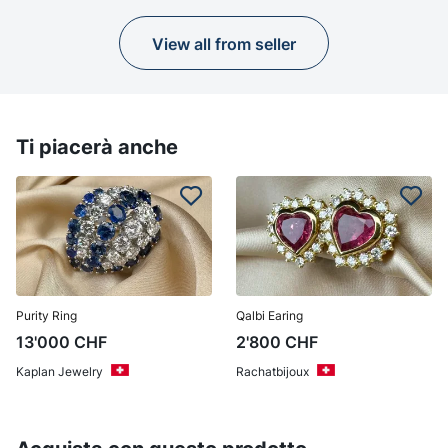
View all from seller
Ti piacerà anche
Purity Ring
Qalbi Earing
13'000
CHF
2'800
CHF
Kaplan Jewelry
Rachatbijoux