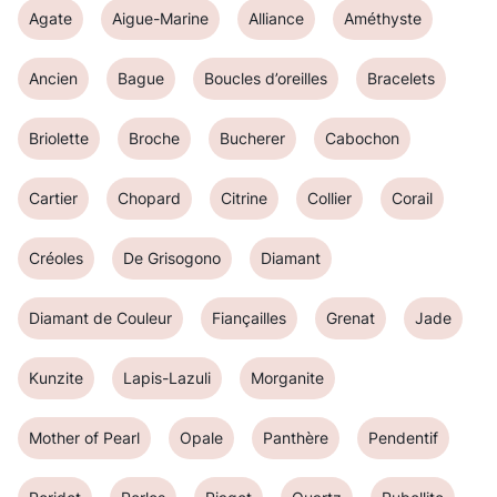
Agate
Aigue-Marine
Alliance
Améthyste
Ancien
Bague
Boucles d’oreilles
Bracelets
Briolette
Broche
Bucherer
Cabochon
Cartier
Chopard
Citrine
Collier
Corail
Créoles
De Grisogono
Diamant
Diamant de Couleur
Fiançailles
Grenat
Jade
Kunzite
Lapis-Lazuli
Morganite
Mother of Pearl
Opale
Panthère
Pendentif