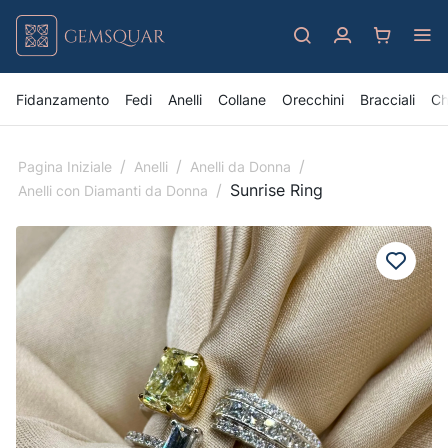
Fidanzamento
Fedi
Anelli
Collane
Orecchini
Bracciali
Ch
/
/
/
Pagina Iniziale
Anelli
Anelli da Donna
/
Sunrise Ring
Anelli con Diamanti da Donna