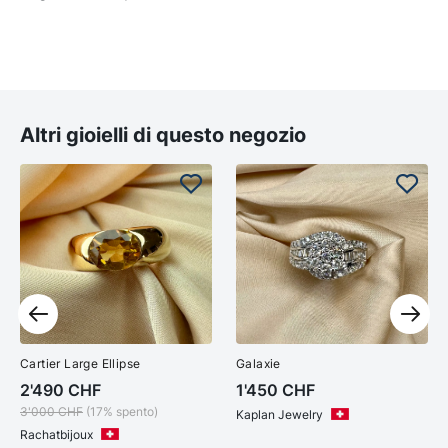
Altri gioielli di questo negozio
Cartier Large Ellipse
Galaxie
2'490
CHF
1'450
CHF
3'000
CHF
(17% spento)
Kaplan Jewelry
Rachatbijoux