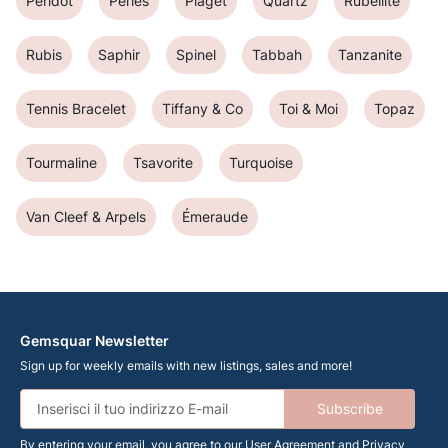
Peridot
Perles
Piaget
Quartz
Rubellite
Rubis
Saphir
Spinel
Tabbah
Tanzanite
Tennis Bracelet
Tiffany & Co
Toi & Moi
Topaz
Tourmaline
Tsavorite
Turquoise
Van Cleef & Arpels
Émeraude
Gemsquar Newsletter
Sign up for weekly emails with new listings, sales and more!
Subscribe
By entering your email, you agree to our
User Agreement
and
Privacy