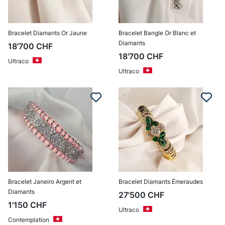
Bracelet Diamants Or Jaune
Bracelet Bangle Or Blanc et
Diamants
18'700
CHF
18'700
CHF
Ultraco
Ultraco
Bracelet Janeiro Argent et
Bracelet Diamants Émeraudes
Diamants
27'500
CHF
1'150
CHF
Ultraco
Contemplation