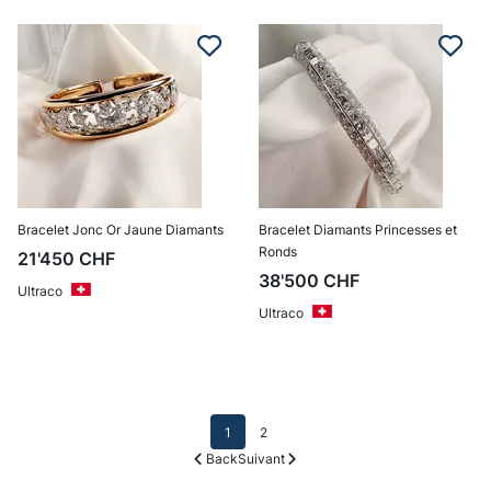
Bracelet Jonc Or Jaune Diamants
Bracelet Diamants Princesses et
Ronds
21'450
CHF
38'500
CHF
Ultraco
Ultraco
1
2
Back
Suivant