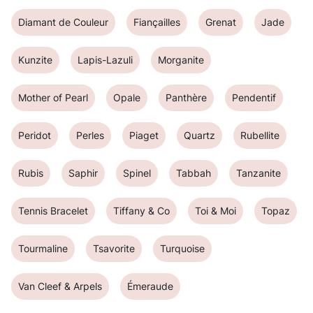
Diamant de Couleur
Fiançailles
Grenat
Jade
Kunzite
Lapis-Lazuli
Morganite
Mother of Pearl
Opale
Panthère
Pendentif
Peridot
Perles
Piaget
Quartz
Rubellite
Rubis
Saphir
Spinel
Tabbah
Tanzanite
Tennis Bracelet
Tiffany & Co
Toi & Moi
Topaz
Tourmaline
Tsavorite
Turquoise
Van Cleef & Arpels
Émeraude