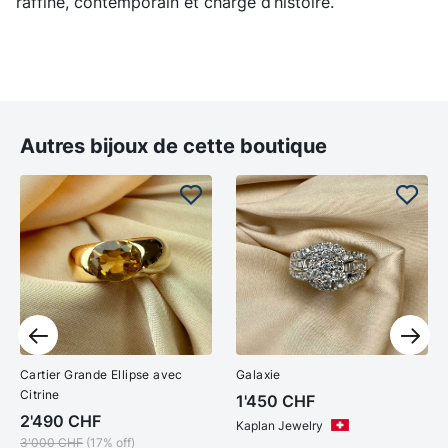
raffiné, contemporain et chargé d’histoire.
Autres bijoux de cette boutique
Cartier Grande Ellipse avec
Galaxie
Citrine
1'450
CHF
2'490
CHF
Kaplan Jewelry
3'000
CHF
(17% off)