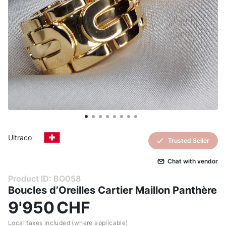
Ultraco
Trusted Seller
Сhat with vendor
Product ID: BO058
Boucles d’Oreilles Cartier Maillon Panthère
9'950
CHF
Local taxes included (where applicable)