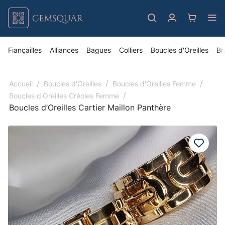
Fiançailles
Alliances
Bagues
Colliers
Boucles d'Oreilles
Br
/
/
/
Accueil
Boucles d'Oreilles
Boucles d'Oreilles Femme
/
Boucles d'Oreilles Créoles Femme
Boucles d’Oreilles Cartier Maillon Panthère