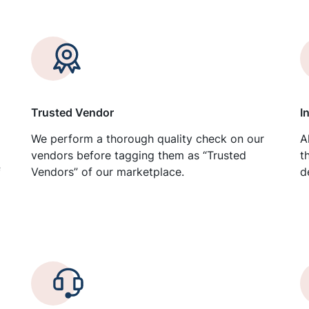
Trusted Vendor
I
We perform a thorough quality check on our
A
vendors before tagging them as “Trusted
t
f
Vendors” of our marketplace.
d