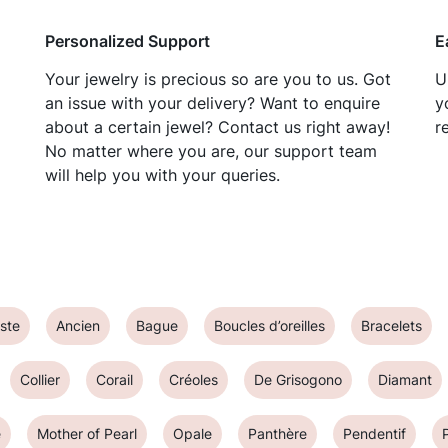
Personalized Support
E
Your jewelry is precious so are you to us. Got
U
an issue with your delivery? Want to enquire
y
about a certain jewel? Contact us right away!
r
No matter where you are, our support team
will help you with your queries.
ste
Ancien
Bague
Boucles d’oreilles
Bracelets
Collier
Corail
Créoles
De Grisogono
Diamant
e
Mother of Pearl
Opale
Panthère
Pendentif