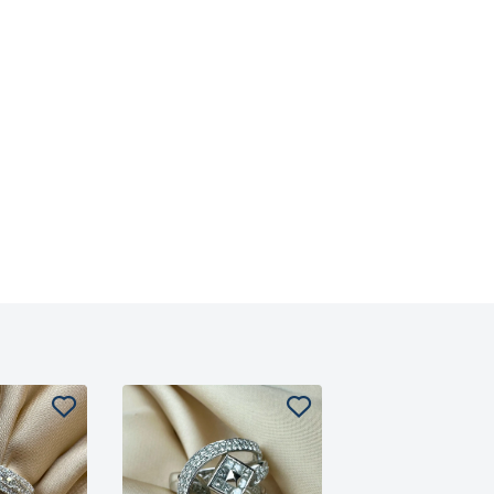
Qalbi Earing
2'800
CHF
Rachatbijoux