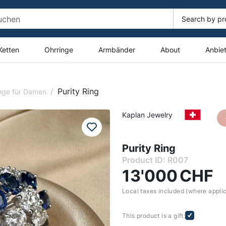
Ketten
Ohrringe
Armbänder
About
Anbie
/
Purity Ring
nge für Damen
Kaplan Jewelry
Purity Ring
Product ID: R007
13'000
CHF
Local taxes included (where appli
This product is a gift: