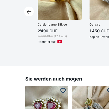
Cartier Large Ellipse
Galaxie
2'490
CHF
1'450
CHF
3'000
CHF
(17% aus)
Kaplan Jewel
Rachatbijoux
Sie werden auch mögen