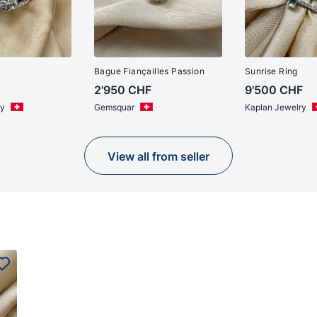
Bague Fiançailles Passion
Sunrise Ring
2'950
CHF
9'500
CHF
ry
Gemsquar
Kaplan Jewelry
View all from seller