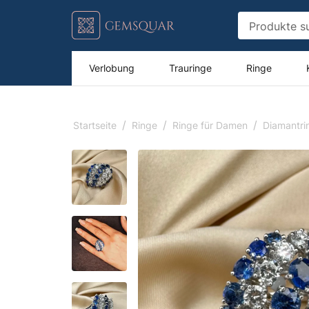
Verlobung
Trauringe
Ringe
/
/
/
Startseite
Ringe
Ringe für Damen
Diamantri