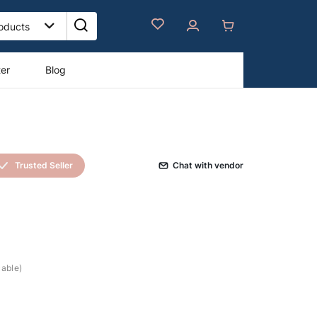
ter
Blog
Trusted Seller
Сhat with vendor
cable)